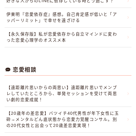
好きな人からのLINEに依存している時どう過ごす？
伊東明『恋愛依存症』感想。自己肯定感が低いと「ア
ッパーリミット」で幸せを遠ざける
【永久保存版】私が恋愛依存から自立マインドに変わ
った恋愛心理学のオススメ本
恋愛相談
【遠距離片思いからの両思い】遠距離片思いでメンブ
レしていたところから、単発セッションを受けて両思
い劇的恋愛成就！
【20歳年の差恋愛】バツイチ40代男性が年下女性に玉
砕→メンタルどん底状態から恋愛力覚醒コンサル。別
の20代女性と出会って20歳差恋愛実現！