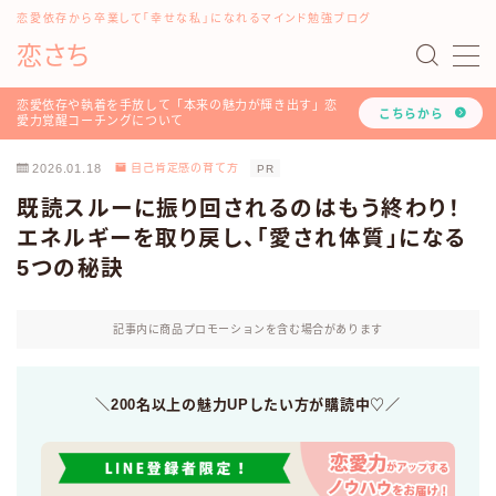
恋愛依存から卒業して「幸せな私」になれるマインド勉強ブログ
恋さち
MENU
#16198 (タイトルなし)
恋愛依存や執着を手放して「本来の魅力が輝き出す」恋
こちらから
愛力覚醒コーチングについて
「どうして私はいつも愛されないの？」を解決する『恋
愛認知力アップ！LINEレッスン』について
2026.01.18
自己肯定感の育て方
PR
「恋愛マインド書き換えセッション」のご利用方法や詳
既読スルーに振り回されるのはもう終わり！
細について
エネルギーを取り戻し、「愛され体質」になる
お問い合わせ
5つの秘訣
このブログと恋愛コーチみらいのプロフィール
ツラい恋愛依存や執着を手放し、幸せな人生を叶える！
恋愛力覚醒コーチングについて
記事内に商品プロモーションを含む場合があります
トップページ
プライバシーポリシー
利用規約
＼200名以上の魅力UPしたい方が購読中♡／
恋愛・LINE依存から卒業したいあなたへ
有料記事の決済完了ページ
運営者情報