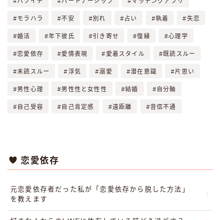
バツイチ
パートナーシップ
マッチングアプリ
モラハラ
不安
別れ
占い
執着
失恋
婚活
年下彼氏
引き寄せ
復縁
心理学
恋愛依存
愛情表現
愛着スタイル
既読スルー
未読スルー
浮気
溺愛
潜在意識
片思い
男性心理
男性性と女性性
結婚
自分軸
自己受容
自己肯定感
遠距離
音信不通
恋愛依存
元恋愛依存者だった私が「恋愛依存から脱した方法」
を教えます