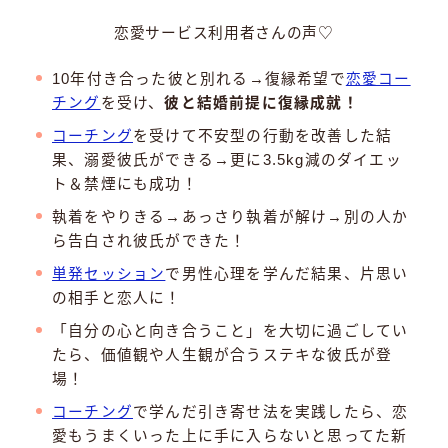
恋愛サービス利用者さんの声♡
10年付き合った彼と別れる→復縁希望で
恋愛コー
チング
を受け、
彼と結婚前提に復縁成就！
コーチング
を受けて不安型の行動を改善した結
果、溺愛彼氏ができる→更に3.5kg減のダイエッ
ト＆禁煙にも成功！
執着をやりきる→あっさり執着が解け→別の人か
ら告白され彼氏ができた！
単発セッション
で男性心理を学んだ結果、片思い
の相手と恋人に！
「自分の心と向き合うこと」を大切に過ごしてい
たら、価値観や人生観が合うステキな彼氏が登
場！
コーチング
で学んだ引き寄せ法を実践したら、恋
愛もうまくいった上に手に入らないと思ってた新