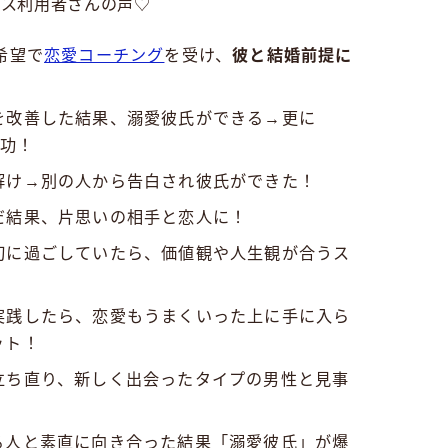
ビス利用者さんの声♡
希望で
恋愛コーチング
を受け、
彼と結婚前提に
を改善した結果、溺愛彼氏ができる→更に
成功！
解け→別の人から告白され彼氏ができた！
だ結果、片思いの相手と恋人に！
切に過ごしていたら、価値観や人生観が合うス
実践したら、恋愛もうまくいった上に手に入ら
ット！
立ち直り、新しく出会ったタイプの男性と見事
る人と素直に向き合った結果「溺愛彼氏」が爆