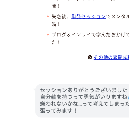
誕！
失恋後、
単発セッション
でメンタ
婚！
ブログ＆インライで学んだおかげ
た！
その他の恋愛成