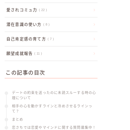
愛されコミュ力
22
潜在意識の使い方
8
自己肯定感の育て方
7
願望成就報告
11
この記事の目次
デートの約束を送ったのに未読スルーする時の心
理について
相手の心を動かすラインと冷めさせるラインっ
て？
まとめ
恋さちでは恋愛やマインドに関する質問募集中！