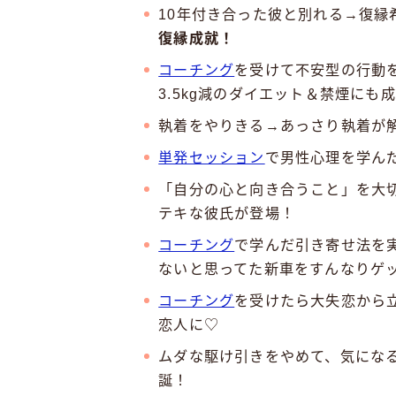
10年付き合った彼と別れる→復縁
復縁成就！
コーチング
を受けて不安型の行動
3.5kg減のダイエット＆禁煙にも
執着をやりきる→あっさり執着が
単発セッション
で男性心理を学ん
「自分の心と向き合うこと」を大
テキな彼氏が登場！
コーチング
で学んだ引き寄せ法を
ないと思ってた新車をすんなりゲ
コーチング
を受けたら大失恋から
恋人に♡
ムダな駆け引きをやめて、気にな
誕！