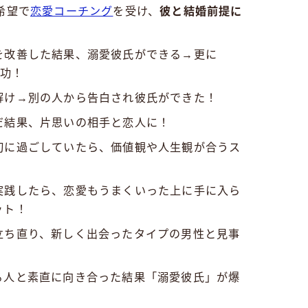
希望で
恋愛コーチング
を受け、
彼と結婚前提に
を改善した結果、溺愛彼氏ができる→更に
成功！
解け→別の人から告白され彼氏ができた！
だ結果、片思いの相手と恋人に！
切に過ごしていたら、価値観や人生観が合うス
実践したら、恋愛もうまくいった上に手に入ら
ット！
立ち直り、新しく出会ったタイプの男性と見事
る人と素直に向き合った結果「溺愛彼氏」が爆