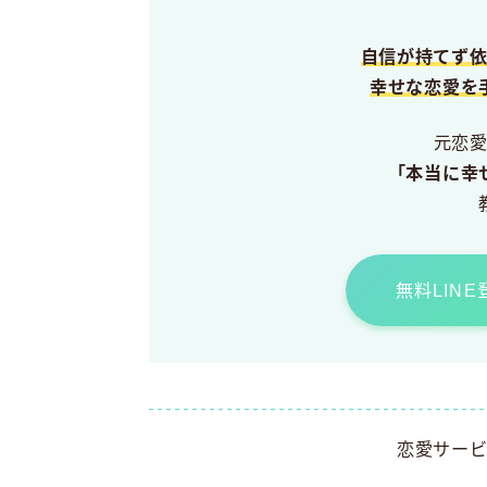
自信が持てず
幸せな恋愛を
元恋
「本当に幸
無料LIN
恋愛サー