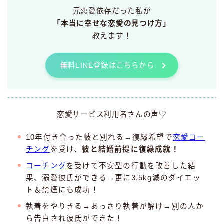
元恋愛依存だった私が
「本当に幸せな恋愛の見つけ方」
教えます！
無料LINE登録はこちらから
恋愛サービス利用者さんの声♡
10年付き合った彼と別れる→復縁希望で
恋愛コー
チング
を受け、
彼と結婚前提に復縁成就！
コーチング
を受けて不安型の行動を改善した結
果、溺愛彼氏ができる→更に3.5kg減のダイエッ
ト＆禁煙にも成功！
執着をやりきる→あっさり執着が解け→別の人か
ら告白され彼氏ができた！