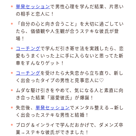
単発セッション
で男性心理を学んだ結果、片思い
の相手と恋人に！
「自分の心と向き合うこと」を大切に過ごしてい
たら、価値観や人生観が合うステキな彼氏が登
場！
コーチング
で学んだ引き寄せ法を実践したら、恋
愛もうまくいった上に手に入らないと思ってた新
車をすんなりゲット！
コーチング
を受けたら大失恋から立ち直り、新し
く出会ったタイプの男性と見事恋人に♡
ムダな駆け引きをやめて、気になる人と素直に向
き合った結果「溺愛彼氏」が爆誕！
失恋後、
単発セッション
でメンタル整える→新し
く出会ったステキな男性と結婚！
ブログ＆インライで学んだおかげで、ダメンズ卒
業→ステキな彼氏ができました！