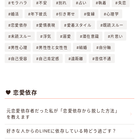
モラハラ
不安
別れ
占い
執着
失恋
婚活
年下彼氏
引き寄せ
復縁
心理学
恋愛依存
愛情表現
愛着スタイル
既読スルー
未読スルー
浮気
溺愛
潜在意識
片思い
男性心理
男性性と女性性
結婚
自分軸
自己受容
自己肯定感
遠距離
音信不通
恋愛依存
元恋愛依存者だった私が「恋愛依存から脱した方法」
を教えます
好きな人からのLINEに依存している時どう過ごす？