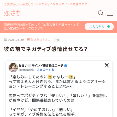
恋愛依存から卒業して「幸せな私」になれるマインド勉強ブログ
恋さち
MENU
#16198 (タイトルなし)
恋愛依存や執着を手放して「本来の魅力が輝き出す」恋
こちらから
愛力覚醒コーチングについて
「どうして私はいつも愛されないの？」を解決する『恋
愛認知力アップ！LINEレッスン』について
2026.05.29
愛されコミュ力
PR
「恋愛マインド書き換えセッション」のご利用方法や詳
彼の前でネガティブ感情出せてる？
細について
お問い合わせ
このブログと恋愛コーチみらいのプロフィール
ツラい恋愛依存や執着を手放し、幸せな人生を叶える！
恋愛力覚醒コーチングについて
トップページ
プライバシーポリシー
利用規約
恋愛・LINE依存から卒業したいあなたへ
有料記事の決済完了ページ
運営者情報