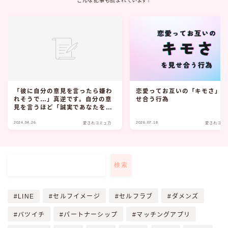
こんな記事も読まれています！
「彼に自分の意見を言ったら嫌わ
恋愛ってお互いの「キモさ」
れそうで…」真逆です。自分の意
せ合う行為
見を言うほど「誠実であなたを溺
愛してくれる男性」に好かれます
2024.04.26
2026.07.18
愛されコミュ力
愛されコミ
検索
LINE
セルフイメージ
セルフラブ
ダメンズ
バツイチ
パートナーシップ
マッチングアプリ