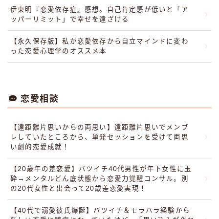
伊東明『恋愛依存症』感想。自己肯定感が低いと「ア
ッパーリミット」で幸せを遠ざける
【永久保存版】私が恋愛依存から自立マインドに変わ
った恋愛心理学のオススメ本
恋愛相談
【遠距離片思いからの両思い】遠距離片思いでメンブ
レしていたところから、単発セッションを受けて両思
い劇的恋愛成就！
【20歳年の差恋愛】バツイチ40代男性が年下女性に玉
砕→メンタルどん底状態から恋愛力覚醒コンサル。別
の20代女性と出会って20歳差恋愛実現！
【40代で溺愛彼氏爆誕】バツイチ＆モラハラ経験から