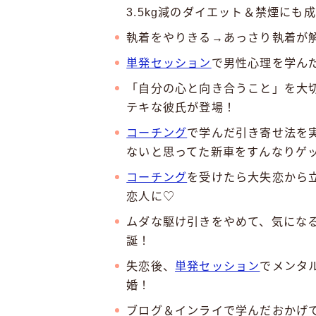
3.5kg減のダイエット＆禁煙にも
執着をやりきる→あっさり執着が
単発セッション
で男性心理を学ん
「自分の心と向き合うこと」を大
テキな彼氏が登場！
コーチング
で学んだ引き寄せ法を
ないと思ってた新車をすんなりゲ
コーチング
を受けたら大失恋から
恋人に♡
ムダな駆け引きをやめて、気にな
誕！
失恋後、
単発セッション
でメンタ
婚！
ブログ＆インライで学んだおかげ