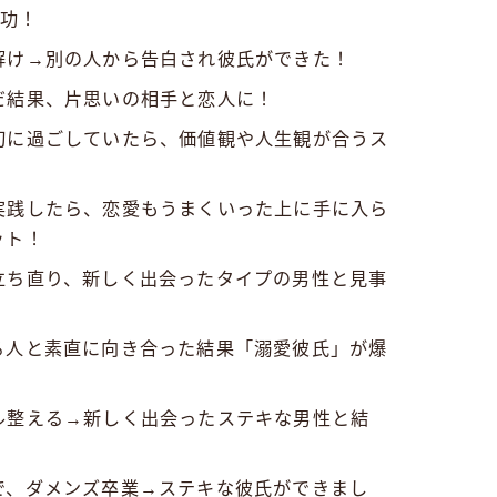
成功！
解け→別の人から告白され彼氏ができた！
だ結果、片思いの相手と恋人に！
切に過ごしていたら、価値観や人生観が合うス
実践したら、恋愛もうまくいった上に手に入ら
ット！
立ち直り、新しく出会ったタイプの男性と見事
る人と素直に向き合った結果「溺愛彼氏」が爆
ル整える→新しく出会ったステキな男性と結
で、ダメンズ卒業→ステキな彼氏ができまし