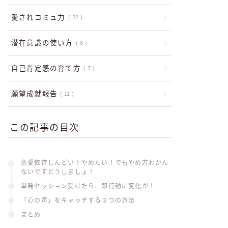
愛されコミュ力
22
潜在意識の使い方
8
自己肯定感の育て方
7
願望成就報告
11
この記事の目次
恋愛依存しんどい！やめたい！でもやめ方わかん
ないですどうしましょ！
単発セッション受けたら、即行動に変化が！
「心の声」をキャッチする３つの方法
まとめ