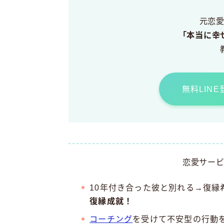
元恋
「本当に幸
無料LIN
恋愛サー
10年付き合った彼と別れる→復縁
復縁成就！
コーチング
を受けて不安型の行動