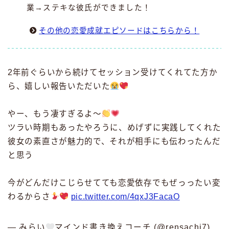
業→ステキな彼氏ができました！
その他の恋愛成就エピソードはこちらから！
2年前ぐらいから続けてセッション受けてくれてた方か
ら、嬉しい報告いただいた
やー、もう凄すぎるよ〜
ツラい時期もあったやろうに、めげずに実践してくれた
彼女の素直さが魅力的で、それが相手にも伝わったんだ
と思う
今がどんだけこじらせてても恋愛依存でもぜっったい変
わるからさ
pic.twitter.com/4qxJ3FacaO
— みらい
マインド書き換えコーチ (@rensachi7)