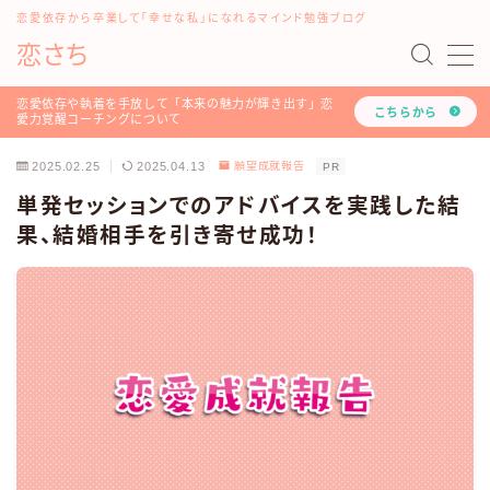
恋愛依存から卒業して「幸せな私」になれるマインド勉強ブログ
恋さち
MENU
#16198 (タイトルなし)
恋愛依存や執着を手放して「本来の魅力が輝き出す」恋
こちらから
愛力覚醒コーチングについて
「どうして私はいつも愛されないの？」を解決する『恋
愛認知力アップ！LINEレッスン』について
2025.02.25
2025.04.13
願望成就報告
PR
「恋愛マインド書き換えセッション」のご利用方法や詳
単発セッションでのアドバイスを実践した結
細について
果、結婚相手を引き寄せ成功！
お問い合わせ
このブログと恋愛コーチみらいのプロフィール
ツラい恋愛依存や執着を手放し、幸せな人生を叶える！
恋愛力覚醒コーチングについて
トップページ
プライバシーポリシー
利用規約
恋愛・LINE依存から卒業したいあなたへ
有料記事の決済完了ページ
運営者情報