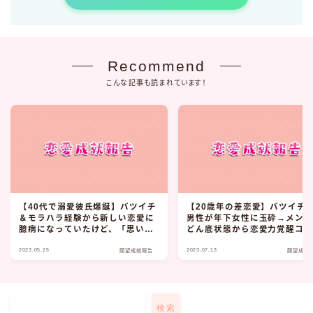
Recommend
こんな記事も読まれています！
【40代で溺愛彼氏爆誕】バツイチ
【20歳年の差恋愛】バツイチ4
＆モラハラ経験から新しい恋愛に
男性が年下女性に玉砕→メン
臆病になっていたけど、「思い込
どん底状態から恋愛力覚醒コ
みが外れた」結果、溺愛彼氏がで
ル。別の20代女性と出会って2
2023.05.25
2023.07.13
きました！
差恋愛実現！
願望成就報告
願望成就
検索