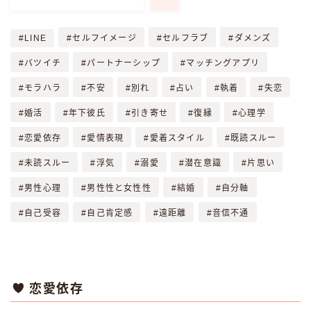
LINE
セルフイメージ
セルフラブ
ダメンズ
バツイチ
パートナーシップ
マッチングアプリ
モラハラ
不安
別れ
占い
執着
失恋
婚活
年下彼氏
引き寄せ
復縁
心理学
恋愛依存
愛情表現
愛着スタイル
既読スルー
未読スルー
浮気
溺愛
潜在意識
片思い
男性心理
男性性と女性性
結婚
自分軸
自己受容
自己肯定感
遠距離
音信不通
恋愛依存