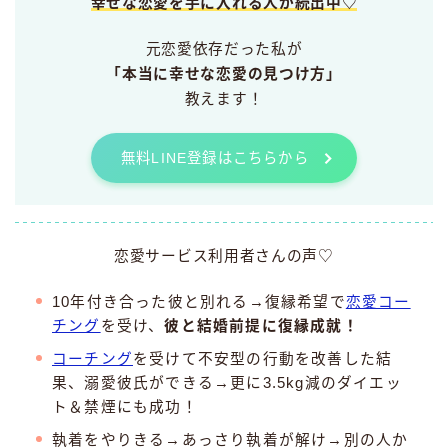
幸せな恋愛を手に入れる人が続出中♡
元恋愛依存だった私が
「本当に幸せな恋愛の見つけ方」
教えます！
無料LINE登録はこちらから
恋愛サービス利用者さんの声♡
10年付き合った彼と別れる→復縁希望で
恋愛コー
チング
を受け、
彼と結婚前提に復縁成就！
コーチング
を受けて不安型の行動を改善した結
果、溺愛彼氏ができる→更に3.5kg減のダイエッ
ト＆禁煙にも成功！
執着をやりきる→あっさり執着が解け→別の人か