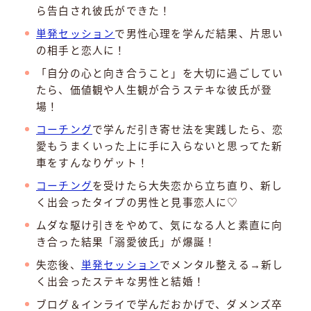
ら告白され彼氏ができた！
単発セッション
で男性心理を学んだ結果、片思い
の相手と恋人に！
「自分の心と向き合うこと」を大切に過ごしてい
たら、価値観や人生観が合うステキな彼氏が登
場！
コーチング
で学んだ引き寄せ法を実践したら、恋
愛もうまくいった上に手に入らないと思ってた新
車をすんなりゲット！
コーチング
を受けたら大失恋から立ち直り、新し
く出会ったタイプの男性と見事恋人に♡
ムダな駆け引きをやめて、気になる人と素直に向
き合った結果「溺愛彼氏」が爆誕！
失恋後、
単発セッション
でメンタル整える→新し
く出会ったステキな男性と結婚！
ブログ＆インライで学んだおかげで、ダメンズ卒