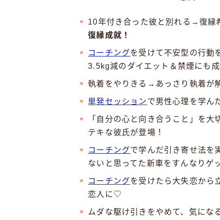
10年付き合った彼と別れる→復縁
復縁成就！
コーチング
を受けて不安型の行動
3.5kg減のダイエット＆禁煙にも
執着をやりきる→あっさり執着が
単発セッション
で男性心理を学ん
「自分の心と向き合うこと」を大
テキな彼氏が登場！
コーチング
で学んだ引き寄せ法を
ないと思ってた新車をすんなりゲ
コーチング
を受けたら大失恋から
恋人に♡
ムダな駆け引きをやめて、気にな