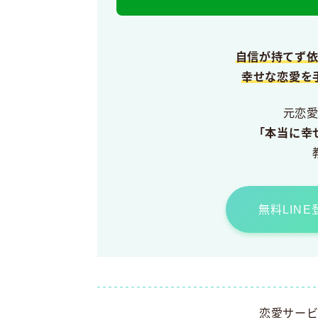
自信が持てず
幸せな恋愛を
元恋
「本当に幸
無料LIN
恋愛サー