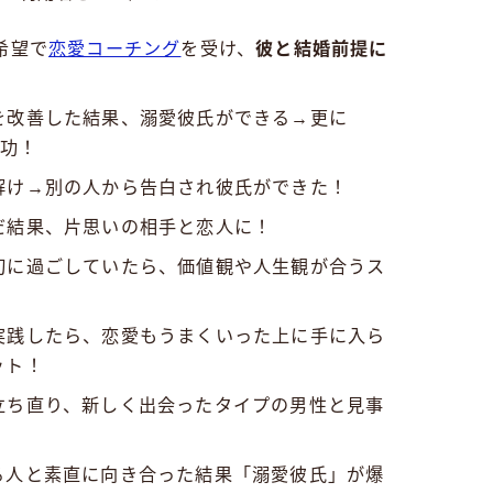
希望で
恋愛コーチング
を受け、
彼と結婚前提に
を改善した結果、溺愛彼氏ができる→更に
成功！
解け→別の人から告白され彼氏ができた！
だ結果、片思いの相手と恋人に！
切に過ごしていたら、価値観や人生観が合うス
実践したら、恋愛もうまくいった上に手に入ら
ット！
立ち直り、新しく出会ったタイプの男性と見事
る人と素直に向き合った結果「溺愛彼氏」が爆