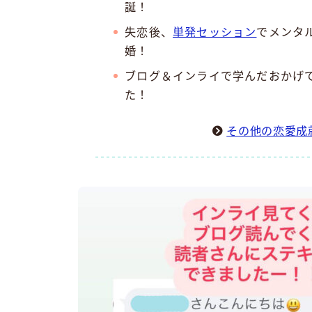
誕！
失恋後、
単発セッション
でメンタ
婚！
ブログ＆インライで学んだおかげ
た！
その他の恋愛成