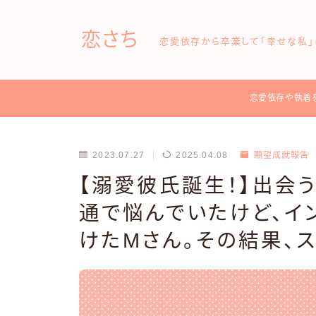
恋さち
恋愛依存から卒業して「幸せな私」
恋愛依存や執着
2023.07.27
2025.04.08
願望成就報告
【溺愛彼氏誕生！】出会
通で悩んでいたけど、イ
けたMさん。その結果、