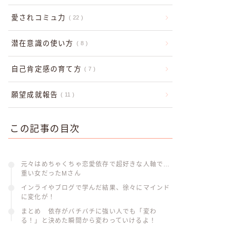
愛されコミュ力
22
潜在意識の使い方
8
自己肯定感の育て方
7
願望成就報告
11
この記事の目次
元々はめちゃくちゃ恋愛依存で超好きな人軸で…
重い女だったMさん
インライやブログで学んだ結果、徐々にマインド
に変化が！
まとめ 依存がバチバチに強い人でも「変わ
る！」と決めた瞬間から変わっていけるよ！