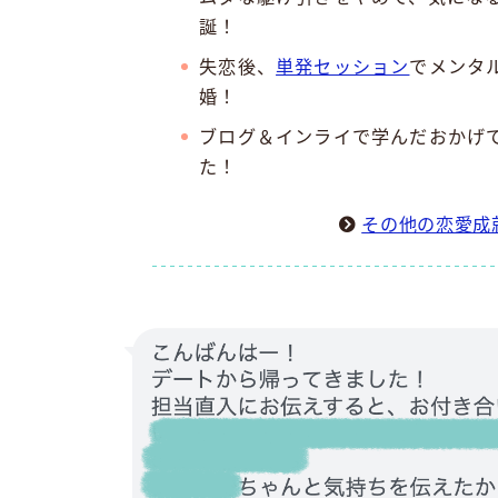
誕！
失恋後、
単発セッション
でメンタ
婚！
ブログ＆インライで学んだおかげ
た！
その他の恋愛成