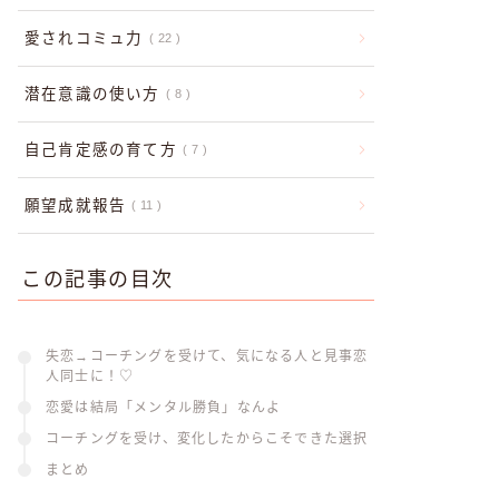
愛されコミュ力
22
潜在意識の使い方
8
自己肯定感の育て方
7
願望成就報告
11
この記事の目次
失恋→コーチングを受けて、気になる人と見事恋
人同士に！♡
恋愛は結局「メンタル勝負」なんよ
コーチングを受け、変化したからこそできた選択
まとめ