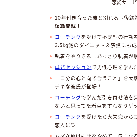
恋愛サー
10年付き合った彼と別れる→復縁
復縁成就！
コーチング
を受けて不安型の行動
3.5kg減のダイエット＆禁煙にも
執着をやりきる→あっさり執着が
単発セッション
で男性心理を学ん
「自分の心と向き合うこと」を大
テキな彼氏が登場！
コーチング
で学んだ引き寄せ法を
ないと思ってた新車をすんなりゲ
コーチング
を受けたら大失恋から
恋人に♡
ムダな駆け引きをやめて、気にな