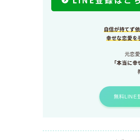
自信が持てず
幸せな恋愛を
元恋
「本当に幸
無料LIN