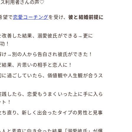
ビス利用者さんの声♡
希望で
恋愛コーチング
を受け、
彼と結婚前提に
を改善した結果、溺愛彼氏ができる→更に
成功！
解け→別の人から告白され彼氏ができた！
だ結果、片思いの相手と恋人に！
切に過ごしていたら、価値観や人生観が合うス
実践したら、恋愛もうまくいった上に手に入ら
ット！
立ち直り、新しく出会ったタイプの男性と見事
る人と素直に向き合った結果「溺愛彼氏」が爆