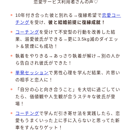
恋愛サービス利用者さんの声♡
10年付き合った彼と別れる→復縁希望で
恋愛コー
チング
を受け、
彼と結婚前提に復縁成就！
コーチング
を受けて不安型の行動を改善した結
果、溺愛彼氏ができる→更に3.5kg減のダイエッ
ト＆禁煙にも成功！
執着をやりきる→あっさり執着が解け→別の人か
ら告白され彼氏ができた！
単発セッション
で男性心理を学んだ結果、片思い
の相手と恋人に！
「自分の心と向き合うこと」を大切に過ごしてい
たら、価値観や人生観が合うステキな彼氏が登
場！
コーチング
で学んだ引き寄せ法を実践したら、恋
愛もうまくいった上に手に入らないと思ってた新
車をすんなりゲット！