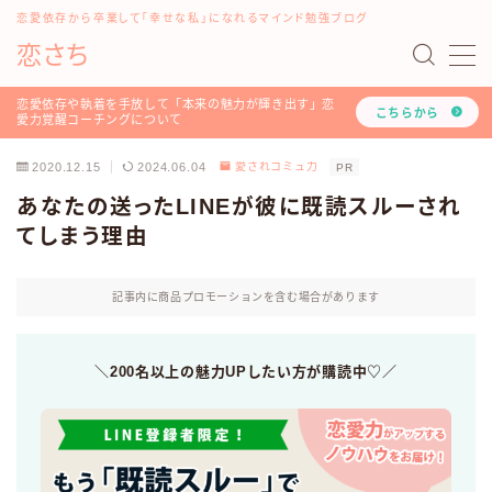
恋愛依存から卒業して「幸せな私」になれるマインド勉強ブログ
恋さち
MENU
#16198 (タイトルなし)
恋愛依存や執着を手放して「本来の魅力が輝き出す」恋
こちらから
愛力覚醒コーチングについて
「どうして私はいつも愛されないの？」を解決する『恋
愛認知力アップ！LINEレッスン』について
2020.12.15
2024.06.04
愛されコミュ力
PR
「恋愛マインド書き換えセッション」のご利用方法や詳
あなたの送ったLINEが彼に既読スルーされ
細について
てしまう理由
お問い合わせ
このブログと恋愛コーチみらいのプロフィール
ツラい恋愛依存や執着を手放し、幸せな人生を叶える！
記事内に商品プロモーションを含む場合があります
恋愛力覚醒コーチングについて
トップページ
プライバシーポリシー
＼200名以上の魅力UPしたい方が購読中♡／
利用規約
恋愛・LINE依存から卒業したいあなたへ
有料記事の決済完了ページ
運営者情報