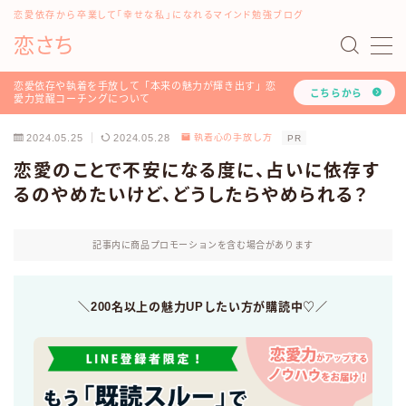
恋愛依存から卒業して「幸せな私」になれるマインド勉強ブログ
恋さち
MENU
#16198 (タイトルなし)
恋愛依存や執着を手放して「本来の魅力が輝き出す」恋
こちらから
愛力覚醒コーチングについて
「どうして私はいつも愛されないの？」を解決する『恋
愛認知力アップ！LINEレッスン』について
2024.05.25
2024.05.28
執着心の手放し方
PR
「恋愛マインド書き換えセッション」のご利用方法や詳
恋愛のことで不安になる度に、占いに依存す
細について
るのやめたいけど、どうしたらやめられる？
お問い合わせ
このブログと恋愛コーチみらいのプロフィール
ツラい恋愛依存や執着を手放し、幸せな人生を叶える！
記事内に商品プロモーションを含む場合があります
恋愛力覚醒コーチングについて
トップページ
プライバシーポリシー
＼200名以上の魅力UPしたい方が購読中♡／
利用規約
恋愛・LINE依存から卒業したいあなたへ
有料記事の決済完了ページ
運営者情報