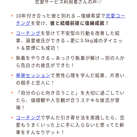
恋愛サービス利用者さんの声♡
10年付き合った彼と別れる→復縁希望で
恋愛コー
チング
を受け、
彼と結婚前提に復縁成就！
コーチング
を受けて不安型の行動を改善した結
果、溺愛彼氏ができる→更に3.5kg減のダイエッ
ト＆禁煙にも成功！
執着をやりきる→あっさり執着が解け→別の人か
ら告白され彼氏ができた！
単発セッション
で男性心理を学んだ結果、片思い
の相手と恋人に！
「自分の心と向き合うこと」を大切に過ごしてい
たら、価値観や人生観が合うステキな彼氏が登
場！
コーチング
で学んだ引き寄せ法を実践したら、恋
愛もうまくいった上に手に入らないと思ってた新
車をすんなりゲット！