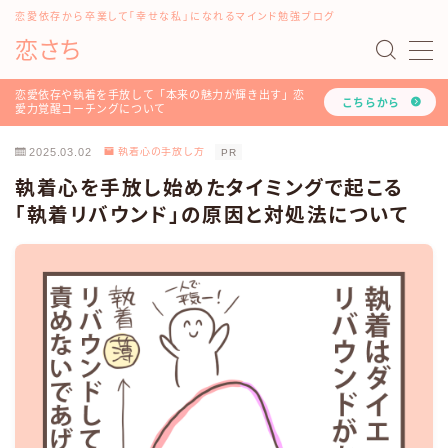
恋愛依存から卒業して「幸せな私」になれるマインド勉強ブログ
恋さち
MENU
#16198 (タイトルなし)
恋愛依存や執着を手放して「本来の魅力が輝き出す」恋
こちらから
愛力覚醒コーチングについて
「どうして私はいつも愛されないの？」を解決する『恋
愛認知力アップ！LINEレッスン』について
2025.03.02
執着心の手放し方
PR
「恋愛マインド書き換えセッション」のご利用方法や詳
執着心を手放し始めたタイミングで起こる
細について
「執着リバウンド」の原因と対処法について
お問い合わせ
このブログと恋愛コーチみらいのプロフィール
ツラい恋愛依存や執着を手放し、幸せな人生を叶える！
恋愛力覚醒コーチングについて
トップページ
プライバシーポリシー
利用規約
恋愛・LINE依存から卒業したいあなたへ
有料記事の決済完了ページ
運営者情報