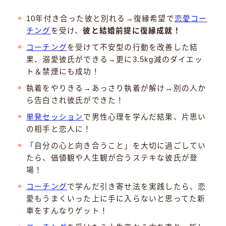
10年付き合った彼と別れる→復縁希望で
恋愛コー
チング
を受け、
彼と結婚前提に復縁成就！
コーチング
を受けて不安型の行動を改善した結
果、溺愛彼氏ができる→更に3.5kg減のダイエッ
ト＆禁煙にも成功！
執着をやりきる→あっさり執着が解け→別の人か
ら告白され彼氏ができた！
単発セッション
で男性心理を学んだ結果、片思い
の相手と恋人に！
「自分の心と向き合うこと」を大切に過ごしてい
たら、価値観や人生観が合うステキな彼氏が登
場！
コーチング
で学んだ引き寄せ法を実践したら、恋
愛もうまくいった上に手に入らないと思ってた新
車をすんなりゲット！