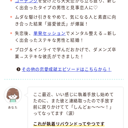
コーチング
を受けたら大失恋から立ち直り、新し
く出会ったタイプの男性と見事恋人に♡
ムダな駆け引きをやめて、気になる人と素直に向
き合った結果「溺愛彼氏」が爆誕！
失恋後、
単発セッション
でメンタル整える→新し
く出会ったステキな男性と結婚！
ブログ＆インライで学んだおかげで、ダメンズ卒
業→ステキな彼氏ができました！
その他の恋愛成就エピソードはこちらから！
ここ最近、いい感じに執着手放し始めて
たのに、また彼と連絡取ったので手放す
前に戻りかけてて「しんどぉ〜〜〜！」
あなた
ってなってます（涙）
これが
執着リバウンド
ってやつです