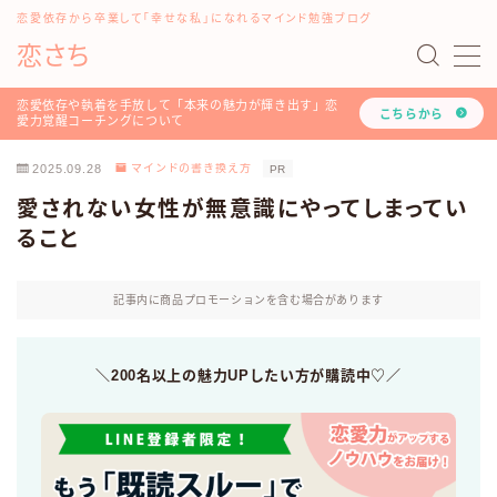
恋愛依存から卒業して「幸せな私」になれるマインド勉強ブログ
恋さち
MENU
#16198 (タイトルなし)
恋愛依存や執着を手放して「本来の魅力が輝き出す」恋
こちらから
愛力覚醒コーチングについて
「どうして私はいつも愛されないの？」を解決する『恋
愛認知力アップ！LINEレッスン』について
2025.09.28
マインドの書き換え方
PR
「恋愛マインド書き換えセッション」のご利用方法や詳
愛されない女性が無意識にやってしまってい
細について
ること
お問い合わせ
このブログと恋愛コーチみらいのプロフィール
ツラい恋愛依存や執着を手放し、幸せな人生を叶える！
記事内に商品プロモーションを含む場合があります
恋愛力覚醒コーチングについて
トップページ
プライバシーポリシー
＼200名以上の魅力UPしたい方が購読中♡／
利用規約
恋愛・LINE依存から卒業したいあなたへ
有料記事の決済完了ページ
運営者情報