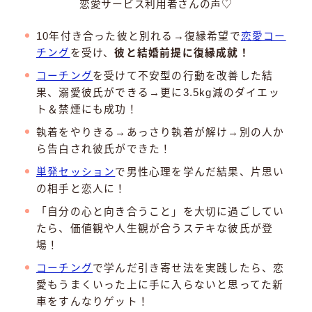
恋愛サービス利用者さんの声♡
10年付き合った彼と別れる→復縁希望で
恋愛コー
チング
を受け、
彼と結婚前提に復縁成就！
コーチング
を受けて不安型の行動を改善した結
果、溺愛彼氏ができる→更に3.5kg減のダイエッ
ト＆禁煙にも成功！
執着をやりきる→あっさり執着が解け→別の人か
ら告白され彼氏ができた！
単発セッション
で男性心理を学んだ結果、片思い
の相手と恋人に！
「自分の心と向き合うこと」を大切に過ごしてい
たら、価値観や人生観が合うステキな彼氏が登
場！
コーチング
で学んだ引き寄せ法を実践したら、恋
愛もうまくいった上に手に入らないと思ってた新
車をすんなりゲット！