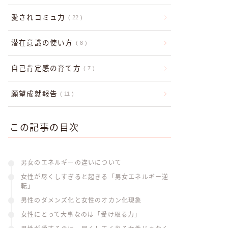
愛されコミュ力
22
潜在意識の使い方
8
自己肯定感の育て方
7
願望成就報告
11
この記事の目次
男女のエネルギーの違いについて
女性が尽くしすぎると起きる「男女エネルギー逆
転」
男性のダメンズ化と女性のオカン化現象
女性にとって大事なのは「受け取る力」