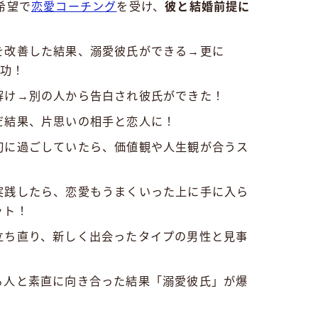
希望で
恋愛コーチング
を受け、
彼と結婚前提に
を改善した結果、溺愛彼氏ができる→更に
成功！
解け→別の人から告白され彼氏ができた！
だ結果、片思いの相手と恋人に！
切に過ごしていたら、価値観や人生観が合うス
実践したら、恋愛もうまくいった上に手に入ら
ット！
立ち直り、新しく出会ったタイプの男性と見事
る人と素直に向き合った結果「溺愛彼氏」が爆