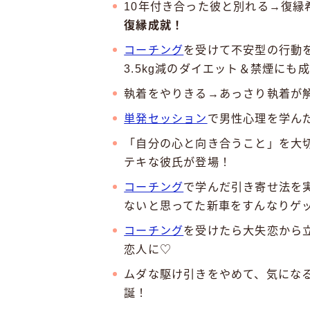
10年付き合った彼と別れる→復縁
復縁成就！
コーチング
を受けて不安型の行動
3.5kg減のダイエット＆禁煙にも
執着をやりきる→あっさり執着が
単発セッション
で男性心理を学ん
「自分の心と向き合うこと」を大
テキな彼氏が登場！
コーチング
で学んだ引き寄せ法を
ないと思ってた新車をすんなりゲ
コーチング
を受けたら大失恋から
恋人に♡
ムダな駆け引きをやめて、気にな
誕！