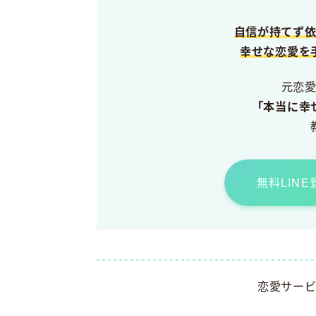
自信が持てず
幸せな恋愛を
元恋
「本当に幸
無料LIN
恋愛サー