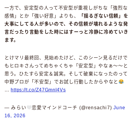
一方で、安定型の人って不安型が重視しがちな「強烈な
感情」とか「強い好意」よりも、
「揺るぎない信頼」を
大事にしてる人が多いので、その信頼が壊れるような発
言だったり言動をした時にはすーっと冷静に冷めていき
ます。
とけマリ最終回、見始めたけど、このシーン見るだけで
もヒロキさんってめちゃくちゃ「安定型」やなぁ〜〜と
思う。ひたすら安定＆誠実。そして破棄になったのって
中野プロが「不安型」でお試し行動したからやなと
…
https://t.co/Z47Gmnl4Vs
— みらい
恋愛マインドコーチ (@rensachi7)
June
16, 2026