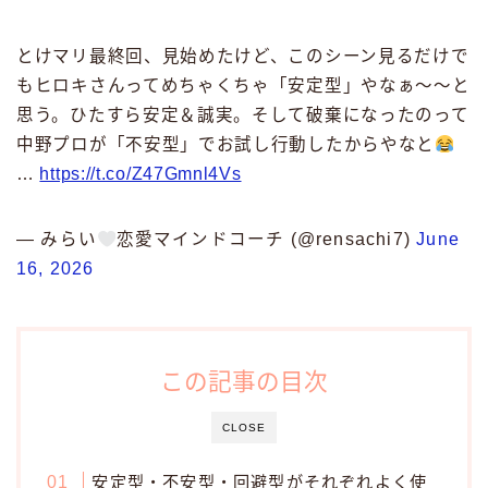
とけマリ最終回、見始めたけど、このシーン見るだけで
もヒロキさんってめちゃくちゃ「安定型」やなぁ〜〜と
思う。ひたすら安定＆誠実。そして破棄になったのって
中野プロが「不安型」でお試し行動したからやなと
…
https://t.co/Z47Gmnl4Vs
— みらい
恋愛マインドコーチ (@rensachi7)
June
16, 2026
この記事の目次
CLOSE
安定型・不安型・回避型がそれぞれよく使