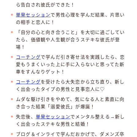
ら告白され彼氏ができた！
単発セッション
で男性心理を学んだ結果、片思い
の相手と恋人に！
「自分の心と向き合うこと」を大切に過ごしてい
たら、価値観や人生観が合うステキな彼氏が登
場！
コーチング
で学んだ引き寄せ法を実践したら、恋
愛もうまくいった上に手に入らないと思ってた新
車をすんなりゲット！
コーチング
を受けたら大失恋から立ち直り、新し
く出会ったタイプの男性と見事恋人に♡
ムダな駆け引きをやめて、気になる人と素直に向
き合った結果「溺愛彼氏」が爆誕！
失恋後、
単発セッション
でメンタル整える→新し
く出会ったステキな男性と結婚！
ブログ＆インライで学んだおかげで、ダメンズ卒