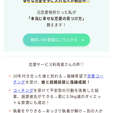
幸せな恋愛を手に入れる人が続出中♡
元恋愛依存だった私が
「本当に幸せな恋愛の見つけ方」
教えます！
無料LINE登録はこちらから
恋愛サービス利用者さんの声♡
10年付き合った彼と別れる→復縁希望で
恋愛コー
チング
を受け、
彼と結婚前提に復縁成就！
コーチング
を受けて不安型の行動を改善した結
果、溺愛彼氏ができる→更に3.5kg減のダイエッ
ト＆禁煙にも成功！
執着をやりきる→あっさり執着が解け→別の人か