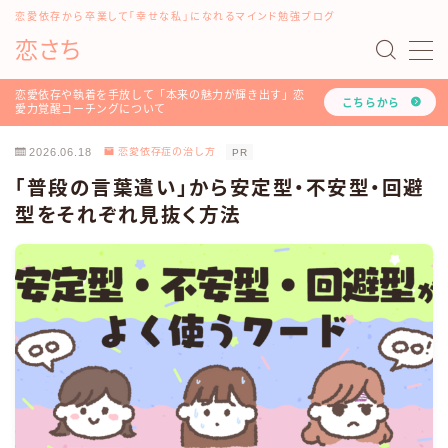
恋愛依存から卒業して「幸せな私」になれるマインド勉強ブログ
恋さち
MENU
#16198 (タイトルなし)
恋愛依存や執着を手放して「本来の魅力が輝き出す」恋
こちらから
愛力覚醒コーチングについて
「どうして私はいつも愛されないの？」を解決する『恋
愛認知力アップ！LINEレッスン』について
2026.06.18
恋愛依存症の治し方
PR
「恋愛マインド書き換えセッション」のご利用方法や詳
「普段の言葉遣い」から安定型・不安型・回避
細について
型をそれぞれ見抜く方法
お問い合わせ
このブログと恋愛コーチみらいのプロフィール
ツラい恋愛依存や執着を手放し、幸せな人生を叶える！
恋愛力覚醒コーチングについて
トップページ
プライバシーポリシー
利用規約
恋愛・LINE依存から卒業したいあなたへ
有料記事の決済完了ページ
運営者情報