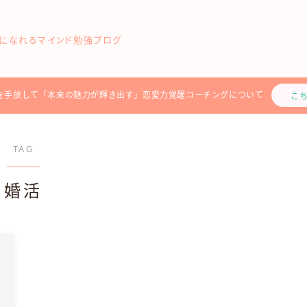
になれるマインド勉強ブログ
を手放して「本来の魅力が輝き出す」恋愛力覚醒コーチングについて
こ
TAG
婚活