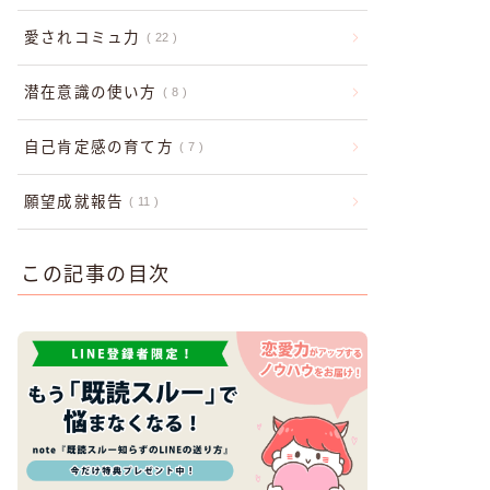
愛されコミュ力
22
潜在意識の使い方
8
自己肯定感の育て方
7
願望成就報告
11
この記事の目次