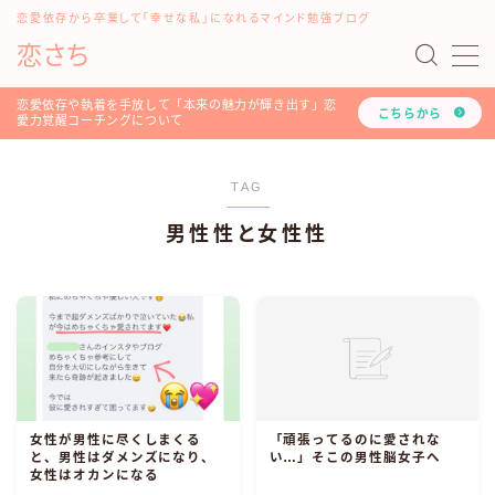
恋愛依存から卒業して「幸せな私」になれるマインド勉強ブログ
恋さち
MENU
#16198 (タイトルなし)
恋愛依存や執着を手放して「本来の魅力が輝き出す」恋
こちらから
愛力覚醒コーチングについて
「どうして私はいつも愛されないの？」を解決する『恋
愛認知力アップ！LINEレッスン』について
「恋愛マインド書き換えセッション」のご利用方法や詳
TAG
細について
男性性と女性性
お問い合わせ
このブログと恋愛コーチみらいのプロフィール
ツラい恋愛依存や執着を手放し、幸せな人生を叶える！
恋愛力覚醒コーチングについて
トップページ
プライバシーポリシー
利用規約
恋愛・LINE依存から卒業したいあなたへ
女性が男性に尽くしまくる
「頑張ってるのに愛されな
有料記事の決済完了ページ
と、男性はダメンズになり、
い…」そこの男性脳女子へ
女性はオカンになる
運営者情報