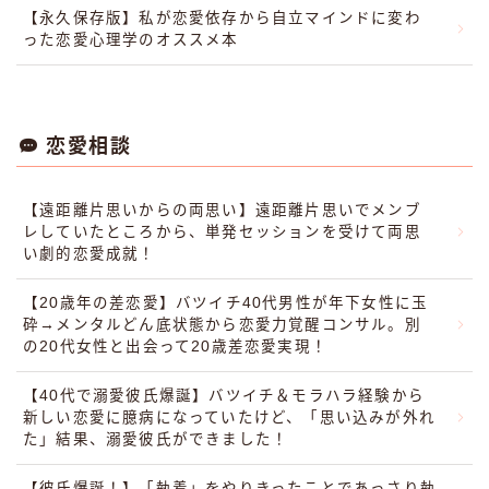
【永久保存版】私が恋愛依存から自立マインドに変わ
った恋愛心理学のオススメ本
恋愛相談
【遠距離片思いからの両思い】遠距離片思いでメンブ
レしていたところから、単発セッションを受けて両思
い劇的恋愛成就！
【20歳年の差恋愛】バツイチ40代男性が年下女性に玉
砕→メンタルどん底状態から恋愛力覚醒コンサル。別
の20代女性と出会って20歳差恋愛実現！
【40代で溺愛彼氏爆誕】バツイチ＆モラハラ経験から
新しい恋愛に臆病になっていたけど、「思い込みが外れ
た」結果、溺愛彼氏ができました！
【彼氏爆誕！】「執着」をやりきったことであっさり執