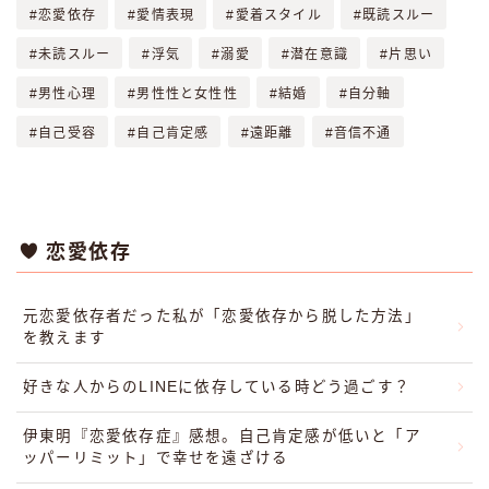
恋愛依存
愛情表現
愛着スタイル
既読スルー
未読スルー
浮気
溺愛
潜在意識
片思い
男性心理
男性性と女性性
結婚
自分軸
自己受容
自己肯定感
遠距離
音信不通
恋愛依存
元恋愛依存者だった私が「恋愛依存から脱した方法」
を教えます
好きな人からのLINEに依存している時どう過ごす？
伊東明『恋愛依存症』感想。自己肯定感が低いと「ア
ッパーリミット」で幸せを遠ざける